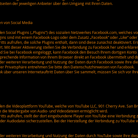
netseiten der jeweiligen Anbieter über den Umgang mit Ihren Daten.
n von Social Media
en Social Plugins („Plugins“) des sozialen Netzwerkes Facebook.com, welches von 
ugins sind mit einem Facebook-Logo oder dem Zusatz „Facebook“ oder „Like“ oder
itts aufrufen, die solche Plugins enthält, dann sind diese zunächst deaktiviert. Er
rt. Mit dieser Aktivierung stellen Sie die Verbindung zu Facebook her und erklären
nd Sie bei Facebook eingeloggt, kann Facebook den Besuch Ihrem dortigen Konto
tsprechende Information von Ihrem Browser direkt an Facebook übermittelt und d
r weiteren Verarbeitung und Nutzung der Daten durch Facebook sowie Ihre di
rer Privatsphäre entnehmen Sie bitte den Datenschutzhinweisen von Facebook.
k über unseren Internetauftritt Daten über Sie sammelt, müssen Sie sich vor I
den die Videoplattform YouTube, welche von YouTube LLC, 901 Cherry Ave. San B
die die Wiedergabe von Audio- und Videodateien ermöglicht wird.
ritts aufrufen, stellt der dort eingebundene Player von YouTube eine Verbindung 
der Audiodatei sicherzustellen. Bei der Herstellung der Verbindung zu YouTube
r weiteren Verarbeitung und Nutzung der Daten durch YouTube sowie Ihre die