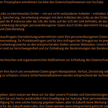
rer Privatsphäre entnehmen Sie bitte den Datenschutzhinweisen von YouTube.
Links zu Internetseiten Dritter − mit uns nicht verbundener Anbieter − enthalten
g, Speicherung, Verarbeitung etwaiger mit dem Anklicken des Links an den Dritt
l die IP-Adresse oder die URL der Seite, auf der sich der Link befindet), da da
 Verarbeitung derartiger personenbezogener Daten durch Dritte übernimmt Streu
und Zweckbindung
t beauftragtes Dienstleistungsunternehmen nutzt Ihre personenbezogenen Daten
verwaltung, für Produktumfragen und für Ihre Anfragen bei Streugut nur im jewe
rbeitungszwecke an den entsprechenden Stellen unserer Webseiten. Unsere Mi
en sind zur Verschwiegenheit und zur Einhaltung der Bestimmungen des Bundes
 technischen und organisatorischen Maßnahmen zur Einhaltung des Datenschutze
 um Ihre durch uns verwalteten Daten gegen Manipulation, Verlust, Zerstörung od
g zu schützen. Unsere Sicherheitsmaßnahmen werden entsprechend der technol
ben, dann nutzen wir diese um Sie über unsere Produkte und Dienstleistungen 
fern Sie uns hierzu ausdrücklich Ihre Einwilligung zur Nutzung Ihrer personen
lligung für eine solche Nutzung gegeben haben, aber in Zukunft keine Werbung 
eit für die Zukunft widerrufen. Ihre Daten werden dann entsprechend gelöscht od