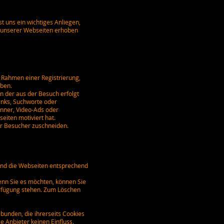
t uns ein wichtiges Anliegen,
h unserer Webseiten erhoben
 Rahmen einer Registrierung,
eben.
n der aus der Besuch erfolgt
Links, Suchworte oder
anner, Video-Ads oder
eiten motiviert hat.
er Besucher zuschneiden.
 und die Webseiten entsprechend
enn Sie es möchten, können Sie
Verfügung stehen. Zum Löschen
ebunden, die ihrerseits Cookies
 Anbieter keinen Einfluss.