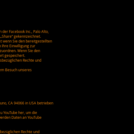
der Facebook Inc., Palo Alto,
 „Share“ gekennzeichnet.
st wenn Sie den bereitgestellten
 Ihre Einwilligung zur
 zuordnen. Wenn Sie den
ort gespeichert.
esbezüglichen Rechte und
hrem Besuch unseres
runo, CA 94066 in USA betrieben
zu YouTube her, um die
 werden Daten an YouTube
sbezüglichen Rechte und