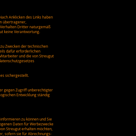
. Nach Anklicken des Links haben
en übertragener,
s Verhalten Dritter naturgemäß
gut keine Verantwortung.
 zu Zwecken der technischen
ils dafür erforderlichen
tarbeiter und die von Streugut
datenschutzgesetzes
s sichergestellt.
er gegen Zugriff unberechtigter
ogischen Entwicklung ständig
informieren zu können und Sie
bezogenen Daten für Werbezwecke
von Streugut erhalten möchten,
er, sofern sie für Abrechnungs-