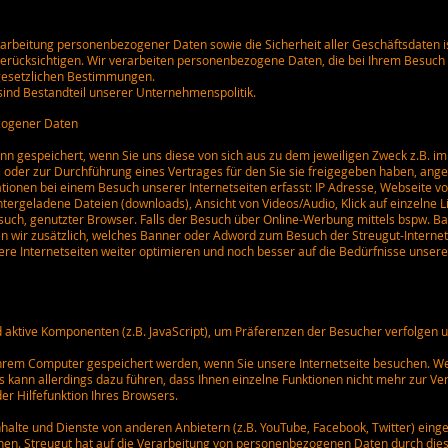
rarbeitung personenbezogener Daten sowie die Sicherheit aller Geschäftsdaten is
berücksichtigen. Wir verarbeiten personenbezogene Daten, die bei Ihrem Besuc
gesetzlichen Bestimmungen.
sind Bestandteil unserer Unternehmenspolitik.
zogener Daten
gespeichert, wenn Sie uns diese von sich aus zu dem jeweiligen Zweck z.B. im
 oder zur Durchführung eines Vertrages für den Sie sie freigegeben haben, ang
ionen bei einem Besuch unserer Internetseiten erfasst: IP Adresse, Webseite vo
untergeladene Dateien (downloads), Ansicht von Videos/Audio, Klick auf einzelne 
such, genutzter Browser. Falls der Besuch über Online-Werbung mittels bspw. B
 wir zusätzlich, welches Banner oder Adword zum Besuch der Streugut-Internets
ere Internetseiten weiter optimieren und noch besser auf die Bedürfnisse unser
 aktive Komponenten (z.B. JavaScript), um Präferenzen der Besucher verfolgen
f Ihrem Computer gespeichert werden, wenn Sie unsere Internetseite besuchen. W
es kann allerdings dazu führen, dass Ihnen einzelne Funktionen nicht mehr zur 
der Hilfefunktion Ihres Browsers.
Inhalte und Dienste von anderen Anbietern (z.B. YouTube, Facebook, Twitter) eing
n. Streugut hat auf die Verarbeitung von personenbezogenen Daten durch diese